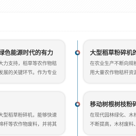
绿色能源时代的有力
大型稻草粉碎机
大力支持，稻草等农作物秸
在农业生产不断向规
发展的关键环节。作为专业
用大量农作物秸秆资
械紧跟时代步伐，重磅推出
发电、生物肥制造、
物质能源、农业废弃物处理
秆等农作物残余物需
解决方案。一、郑州金鹏大
输、燃烧或发酵。郑
移动树根树枝粉
质燃料厂：将捆扎的稻草、麦
粉碎机，正是为了解
大型稻草粉碎机，能够快速
在现代园林绿化、木
后续制粒成型，提高燃烧效
稻草粉碎机的主要应
棉杆等农作物废料，并将其
不断提高，木材废料
于以下多个行业与...
料、有机肥等行业的优质原
是对于一些特殊的工