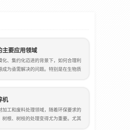
的主要应用领域
模化、集约化迈进的背景下，如何合理利
源成为亟需解决的问题。特别是在生物质
饲料制备等行业，大量稻草、麦秆、玉米
提前进行粉碎处理，以便于后续压缩、运
州金鹏机械设备有限公司推出的大型稻草
碎机
决这一问题而研发的实用设备。一、大型
材加工和废料处理领域，随着环保要求的
用领域郑州金鹏大型稻草粉碎机广泛适用
、树根、树枝的处理变得尤为重要。尤其
作环境，传统的木材粉碎机常常因为缺乏