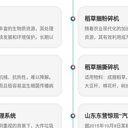
坚固耐用的结构以及智能化
足够的机动性而无法
牧业和环保产业，为农作物
为了许多企业和园林
稻草捆粉碎机
方案。大型稻草粉碎机的应
碎设备制造商，郑州
丰富的生物质资源，其处理
随着农业现代化的加
再生能源的兴起，生物质燃料
借其出色的性能和灵
续发展和环境保护。长期以
资源，其有效利用成
动树根树枝粉碎机...
这不仅浪费了宝贵的生物资
重要议题。为响应这
了解决这一难题，郑州金鹏
研发与生产，成功推
专为农作物秸秆粉碎而设
用提供了强有力的技
稻草捆撕碎机
资源化利用的新路径。郑州
一款专为农作物秸秆
机械、抗热性，难以降解。
适用物料：成捆稻草
草捆粉碎机是一种专业处理
设备采用先进的双电
而且极容易滋生细菌传播病
大豆杆、棉花杆、树
了粉碎过...
“黑色污染”。黑色污染的
领域：生物质发电厂
我国每年产生的废旧轮胎以
板加工厂、秸秆压块
旧轮胎产量将达2000万吨。
稻草捆撕碎机结构：
理系统
山东东营惊现“
前列，每年产生的废旧轮胎也
板焊接消除应力处理
到重视的背景下，大件垃圾
据2015年10月9
金鹏撕碎机来帮