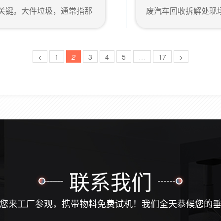
能得到及时有效地处...
稳定性。2．轴承/
关键。大件垃圾，通常指那
废汽车回收拆解处现
轴承部件易于...
其处理不仅是城市管理的难
场”，场面十分惊人
应对这一挑战，科技的进步
别将报废汽车的发动
自动化的垃圾处理系统。该
报废汽车在等待拆解
<
1
2
3
4
5
…
17
>
传统的手动分拣和多次破碎
要的交通工具，在人
化作业。系统主要由链板输送
大国，汽车的使用越
少。其实这些...
联系我们
您来工厂参观，携带物料免费试机！我们全天恭候您的