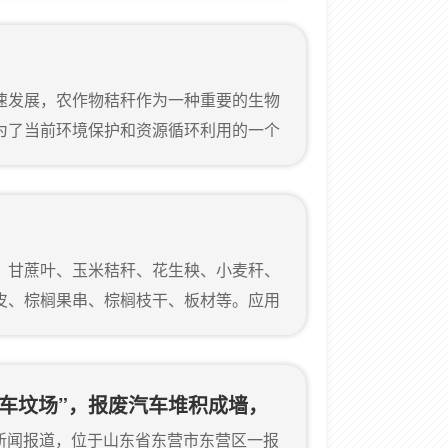
满足需求。因此，移动树根树枝粉碎机成
绿化项目的必备设备。作为国内知名的粉
金鹏公司推出的移动树根树枝粉碎机，凭
速发展，农作物秸秆作为一种重要的生物
活性，成为了行业内的优选设备。一、移
为了当前环境保护和资源循环利用的一个
一需求，郑州金鹏机械专注于环保设备的
出了 的秸秆撕碎机，为农作物秸秆的再利
术支持。 的秸秆处理新方案秸秆撕碎机是
、稻草等农业废弃物设计的粉碎设备。该
、甘蔗叶、玉米秸秆、花生秧、小麦秆、
机驱动技术，结合减速机传动，有效保证
皮、棕榈果串、棕榈枝干、板材等。应用
、畜牧业养殖饲料、造纸厂、板材厂、门
燃料、制炭厂等。稻草捆撕碎机工作原理
1．破碎机主体设备主要机体采用优质钢
汽车坟场”，报废汽车堆积成墙，
/整体机加工，确保设备在长时间重负荷中
日某新闻报道，位于山东省东营市东营区一报
忙