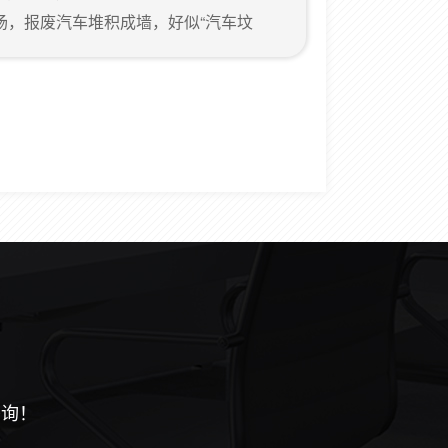
密封轴承座采用上下拼合设计，能快速拆下
场，报废汽车堆积成墙，好似“汽车坟
。现场还有几名拆解工人在工作着，拆解分
机和轮胎等零部件分类分开，还有数千辆
。现如今，经济快速的发展，汽车作为主
们的生活中使用非常普遍，我国又是人口
多，随之带来的报废汽车的数量也增不
垂询！