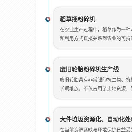
料。该设备凭借稳定的作业能力、
操作系统，已广泛应用于农业、畜
稻草捆粉碎机
废料的循环利用提供了可靠的解决
在农业生产过程中，稻草作为一种
用领域1.生物质能源行业随着可
和利用方式直接关系到农业的可持
已成为替代传统...
来，稻草的处理方式主要是焚烧，
源，还造成了严重的环境污染。为
机械推出了稻草捆粉碎机，该机械
废旧轮胎粉碎机生产线
计，将传统的稻草处理方式转变为
废旧轮胎具有非常强的抗生物、抗
金鹏稻草捆粉碎机简介郑州金鹏稻
长期堆放，不仅占用了土地资源，
农作物秸秆的设备，...
毒，严重恶化自然环境，被人们称为
巨大隐忧统计数据显示，近年来，
8%~10%的速度急剧增长，我国废
大件垃圾资源化、自动化处
我国轮胎产量已连续10年居世界
在当前资源紧缺与环境保护日益受