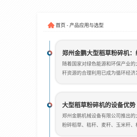
首页
- 产品应用与选型
郑州金鹏大型稻草粉碎机：
随着国家对绿色能源和环保产业的
帮手
秆资源的合理利用已成为循环经济
的粉碎设备制造厂家，郑州金鹏机
大型稻草粉碎机设备，致力于为生
等领域提供更加实用、稳定的粉碎
大型稻草粉碎机的设备优势
型稻草粉碎机的应用领域1.生物
郑州金鹏机械设备有限公司推出的
秆、玉米秸秆等原料预处理，方便
粉碎稻草、秸秆、麦秆、玉米秆、
率。2.农业废...
转化为可用于生物质能源、牲畜饲